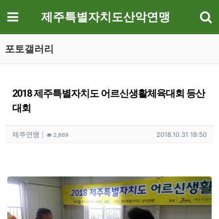
기
메뉴
제주특별자치도산악연맹
포토갤러리
2018 제주특별자치도 어르신생활체육대회 등산
대회
작성자 정보
작성
조회
작성일
제주연맹
2018.10.31 18:50
2,869
컨텐츠 정보
본문