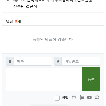
선수단 결단식
댓글
0
개
등록된 댓글이 없습니다.
댓글쓰기
필수
필수
이름
비밀번호
등록
이모티콘
폰트어썸
동영상
새 
비밀