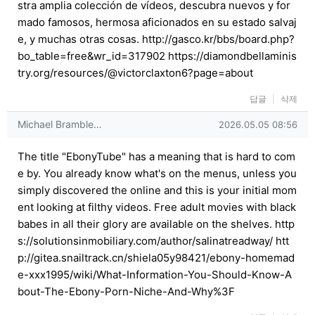
stra amplia colección de vídeos, descubra nuevos y for
mado famosos, hermosa aficionados en su estado salvaj
e, y muchas otras cosas.
http://gasco.kr/bbs/board.php?
bo_table=free&wr_id=317902
https://diamondbellaminis
try.org/resources/@victorclaxton6?page=about
답글
삭제
Michael Bramblett님의 댓글
작성일
Michael Bramble…
2026.05.05 08:56
The title "EbonyTube" has a meaning that is hard to com
e by. You already know what's on the menus, unless you
simply discovered the online and this is your initial mom
ent looking at filthy videos. Free adult movies with black
babes in all their glory are available on the shelves.
http
s://solutionsinmobiliary.com/author/salinatreadway/
htt
p://gitea.snailtrack.cn/shiela05y98421/ebony-homemad
e-xxx1995/wiki/What-Information-You-Should-Know-A
bout-The-Ebony-Porn-Niche-And-Why%3F