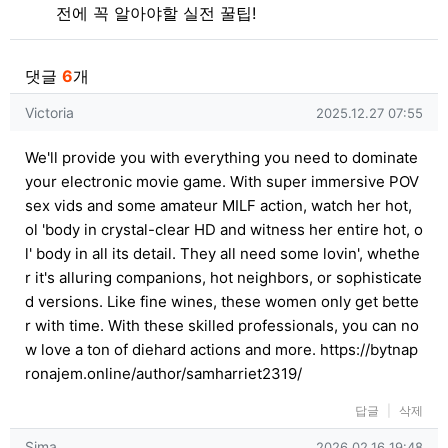
전에 꼭 알아야할 실전 꿀팁!
댓글
6
개
Victoria님의 댓글
작성일
Victoria
2025.12.27 07:55
We'll provide you with everything you need to dominate
your electronic movie game. With super immersive POV
sex vids and some amateur MILF action, watch her hot,
ol 'body in crystal-clear HD and witness her entire hot, o
l' body in all its detail. They all need some lovin', whethe
r it's alluring companions, hot neighbors, or sophisticate
d versions. Like fine wines, these women only get bette
r with time. With these skilled professionals, you can no
w love a ton of diehard actions and more.
https://bytnap
ronajem.online/author/samharriet2319/
답글
삭제
Sima님의 댓글
작성일
Sima
2026.02.16 19:48