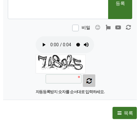
등록
이모티콘
폰트어썸
동영상
새 
비밀
자동등록방지 숫자를 순서대로 입력하세요.
목록