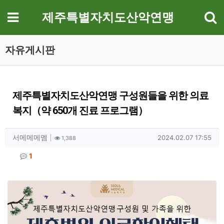
기
메뉴
제주특별자치도산악연맹
자유게시판
제주특별자치도산악연맹 구성원들을 위한 의료
복지（약 650개 진료 프로그램）
작성자 정보
작성
조회
작성일
서메메메멤
2024.02.07 17:55
1,388
컨텐츠 정보
댓글
1
본문