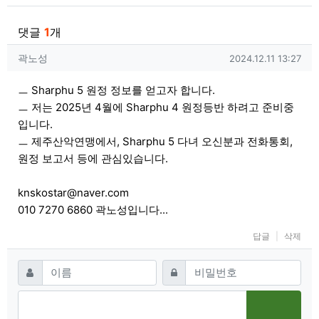
댓글
1
개
곽노성님의 댓글
작성일
곽노성
2024.12.11 13:27
ㅡ Sharphu 5 원정 정보를 얻고자 합니다.
ㅡ 저는 2025년 4월에 Sharphu 4 원정등반 하려고 준비중
입니다.
ㅡ 제주산악연맹에서, Sharphu 5 다녀 오신분과 전화통회,
원정 보고서 등에 관심있습니다.
knskostar@naver.com
010 7270 6860 곽노성입니다...
답글
삭제
댓글쓰기
필수
필수
이름
비밀번호