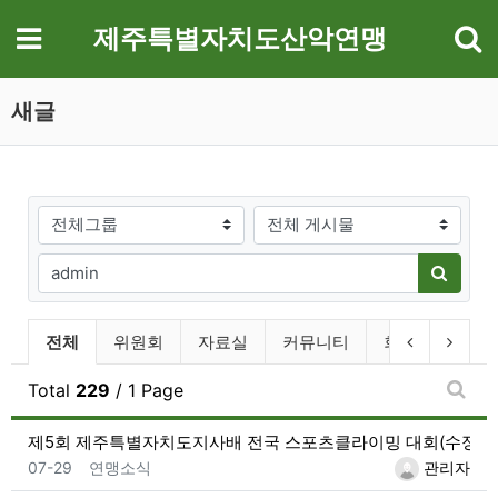
기
메뉴
제주특별자치도산악연맹
새글
게시판그룹
검색대상
필수
검색어
검색하
전체게시물 그룹 목록
이전 그룹
다음 
전체
위원회
자료실
커뮤니티
회원단체
Total
229
/ 1 Page
새글
제5회 제주특별자치도지사배 전국 스포츠클라이밍 대회(수정)
등록일
등록자
07-29
연맹소식
관리자