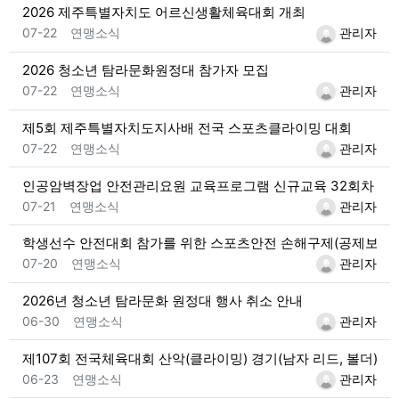
2026 제주특별자치도 어르신생활체육대회 개최
등록일
등록자
07-22
연맹소식
관리자
2026 청소년 탐라문화원정대 참가자 모집
등록일
등록자
07-22
연맹소식
관리자
제5회 제주특별자치도지사배 전국 스포츠클라이밍 대회
등록일
등록자
07-22
연맹소식
관리자
인공암벽장업 안전관리요원 교육프로그램 신규교육 32회차 개
등록일
등록자
07-21
연맹소식
관리자
학생선수 안전대회 참가를 위한 스포츠안전 손해구제(공제보험)
등록일
등록자
07-20
연맹소식
관리자
2026년 청소년 탐라문화 원정대 행사 취소 안내
등록일
등록자
06-30
연맹소식
관리자
제107회 전국체육대회 산악(클라이밍) 경기(남자 리드, 볼더) 도
등록일
등록자
06-23
연맹소식
관리자